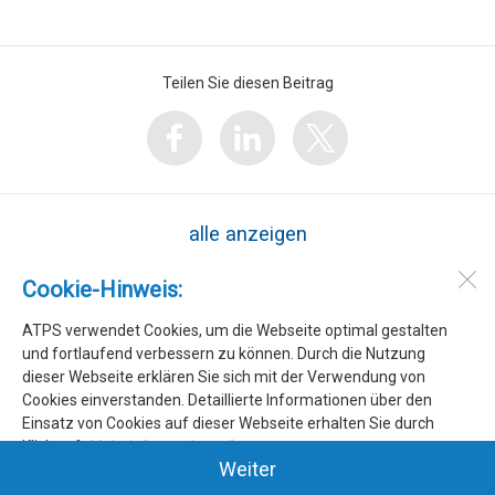
Teilen Sie diesen Beitrag
alle anzeigen
Cookie-Hinweis:
ATPS
Erna-Scheffler-Straße 1A
ATPS verwendet Cookies, um die Webseite optimal gestalten
51103
Köln
und fortlaufend verbessern zu können. Durch die Nutzung
dieser Webseite erklären Sie sich mit der Verwendung von
Cookies einverstanden. Detaillierte Informationen über den
Desktop Version
Einsatz von Cookies auf dieser Webseite erhalten Sie durch
Klick auf
„Mehr Informationen“
.
Weiter
Pencilpoint | creatief in vorm & inhoud |
Ziber DS4