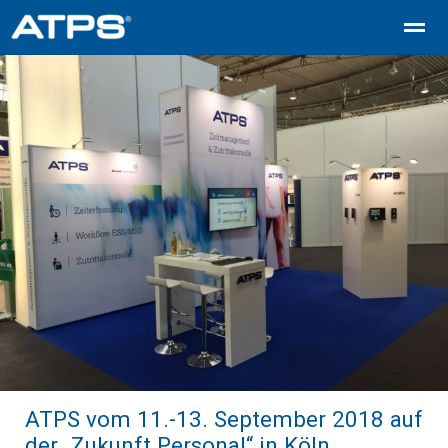
Zeit und Zutritt – ATPS-
ATPS Zeiterfassung
ATPS Kostens
ATPS vom 11.-13. September 2018 auf
der „Zukunft Personal“ in Köln